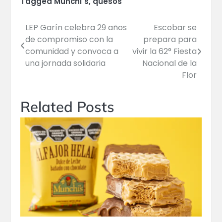
Tagged
Munchi´s
,
quesos
LEP Garín celebra 29 años
Escobar se
Navegación
de compromiso con la
prepara para
de
comunidad y convoca a
vivir la 62° Fiesta
una jornada solidaria
Nacional de la
entradas
Flor
Related Posts