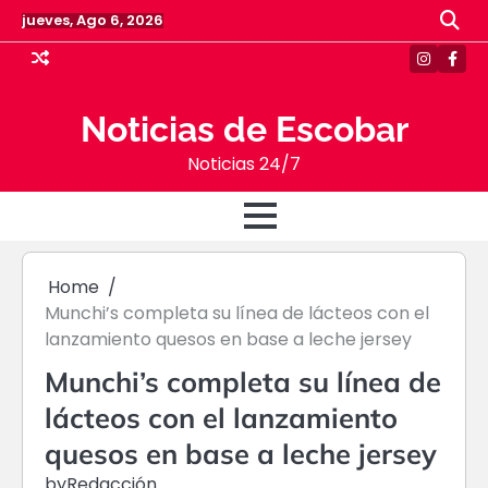
Skip
jueves, Ago 6, 2026
to
content
Instagr
Face
Noticias de Escobar
Noticias 24/7
Home
Munchi’s completa su línea de lácteos con el
lanzamiento quesos en base a leche jersey
Munchi’s completa su línea de
lácteos con el lanzamiento
quesos en base a leche jersey
by
Redacción