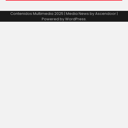
Contenidos Multimedia 2025 | Media News by
Ascendoor
|
Powered by
WordPress
.