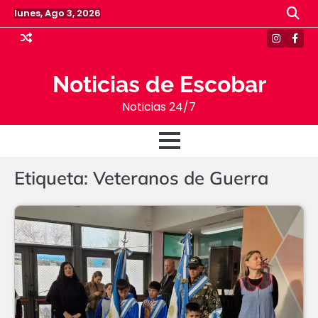
Skip
lunes, Ago 3, 2026
to
content
Instagr
Face
Noticias de Escobar
Noticias 24/7
Etiqueta:
Veteranos de Guerra