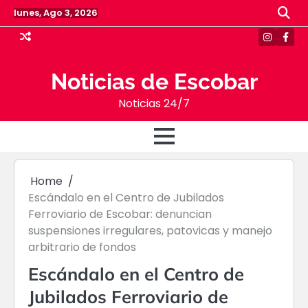
Skip
lunes, Ago 3, 2026
to
content
Instagr
Face
Noticias de Escobar
Noticias 24/7
Home
Escándalo en el Centro de Jubilados
Ferroviario de Escobar: denuncian
suspensiones irregulares, patovicas y manejo
arbitrario de fondos
Escándalo en el Centro de
Jubilados Ferroviario de