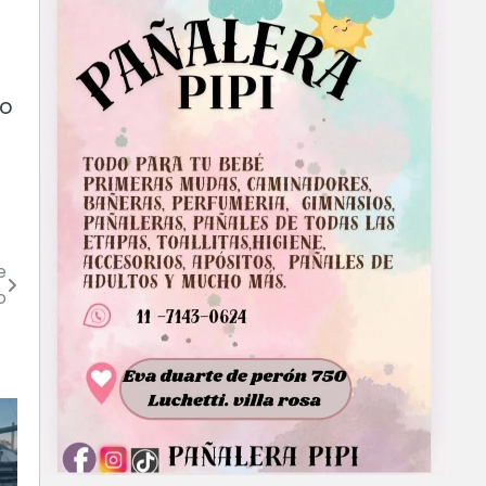
do
e
o