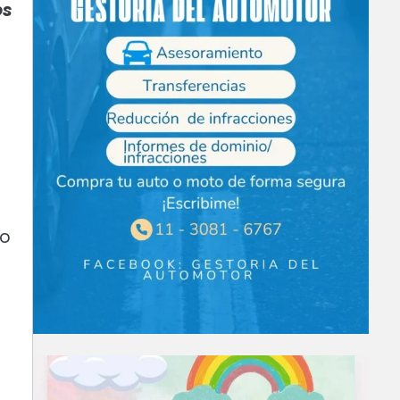
os
ho