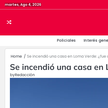
Skip
martes, Ago 4, 2026
to
content
Policiales
Interés gene
Home
Se incendió una casa en Loma Verde: ¿fue
Se incendió una casa en 
by
Redacción