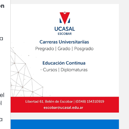
ón
ra
el
l
a