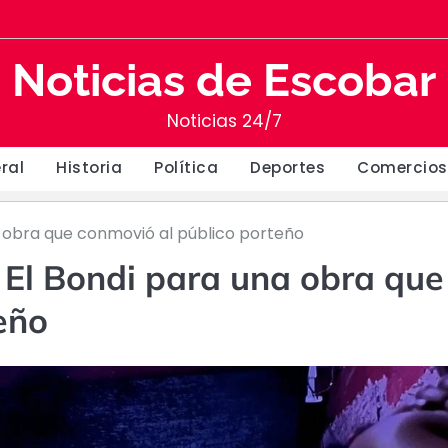
Noticias de Escobar
Noticias 24/7
ral
Historia
Política
Deportes
Comercios
a obra que conmovió al público porteño
n El Bondi para una obra que
eño