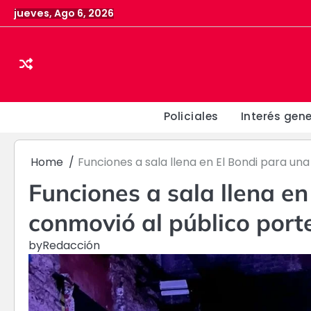
Skip
jueves, Ago 6, 2026
to
content
Policiales
Interés gene
Home
Funciones a sala llena en El Bondi para un
Funciones a sala llena e
conmovió al público port
by
Redacción