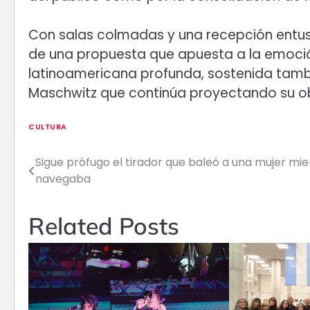
Con salas colmadas y una recepción entusia
de una propuesta que apuesta a la emoción
latinoamericana profunda, sostenida tambié
Maschwitz que continúa proyectando su obr
CULTURA
Sigue prófugo el tirador que baleó a una mujer mi
Navegación
navegaba
de
entradas
Related Posts