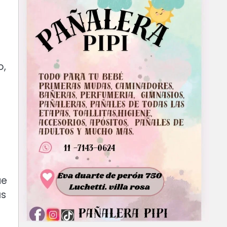
o,
ue
as