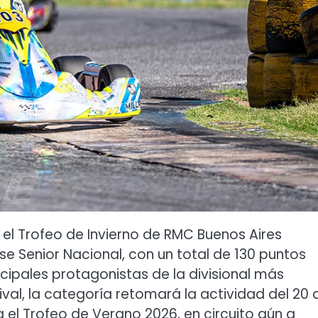
el Trofeo de Invierno de RMC Buenos Aires
e Senior Nacional, con un total de 130 puntos
cipales protagonistas de la divisional más
val, la categoría retomará la actividad del 20 a
el Trofeo de Verano 2026, en circuito aún a