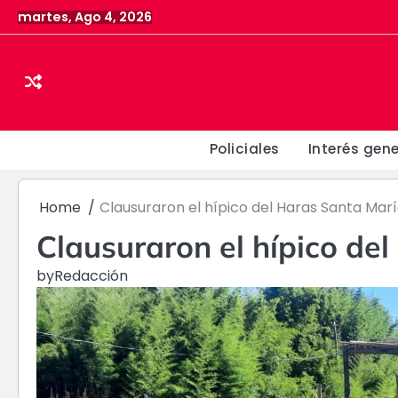
Skip
martes, Ago 4, 2026
to
content
Policiales
Interés gene
Home
Clausuraron el hípico del Haras Santa Mar
Clausuraron el hípico de
by
Redacción