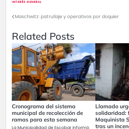
INTERÉS GENERAL
Maschwitz: patrullaje y operativos por doquier
Navegación
de
Related Posts
entradas
Cronograma del sistema
Llamado urge
municipal de recolección de
solidaridad: 
ramas para esta semana
Maquinista S
tras un incen
La Municipalidad de Escobar informó