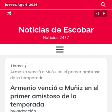
Skip
jueves, Ago 6, 2026
to
content
Instagr
Face
Noticias de Escobar
Noticias 24/7
Home
Armenio venció a Muñiz en el primer amistoso
de la temporada
Armenio venció a Muñiz en el
primer amistoso de la
temporada
by
Redacción