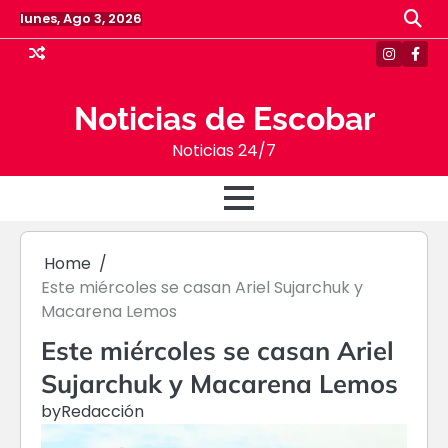
Skip
lunes, Ago 3, 2026
to
content
Instagr
Face
Noticias de Escobar
Noticias 24/7
Home
Este miércoles se casan Ariel Sujarchuk y
Macarena Lemos
Este miércoles se casan Ariel
Sujarchuk y Macarena Lemos
by
Redacción