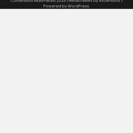
Contenidos Multimedia 2025 | Media News by
Ascendoor
|
Powered by
WordPress
.