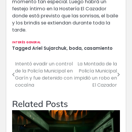
momento tan especial. Luego habrá un
festejo íntimo en la Hostería El Cazador
donde está previsto que las sonrisas, el baile
y los brindis se extiendan durante toda la
tarde.
INTERÉS GENERAL
Tagged
Ariel Sujarchuk
,
boda
,
casamiento
Intentó evadir un control
La Montada de la
Navegación
de la Policía Municipal en
Policía Municipal
de
Garín y fue detenido con
impidió un robo en
cocaína
El Cazador
entradas
Related Posts