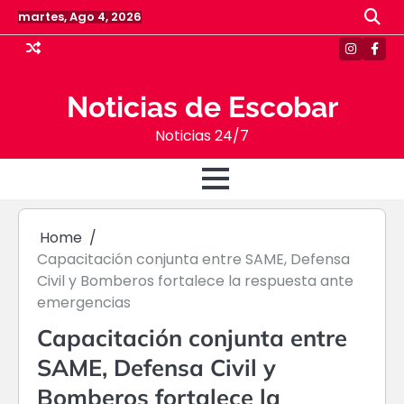
Skip
martes, Ago 4, 2026
to
content
Instagr
Face
Noticias de Escobar
Noticias 24/7
Home
Capacitación conjunta entre SAME, Defensa
Civil y Bomberos fortalece la respuesta ante
emergencias
Capacitación conjunta entre
SAME, Defensa Civil y
Bomberos fortalece la