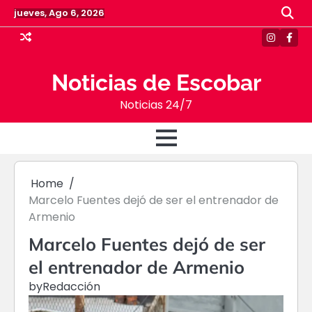
Skip
jueves, Ago 6, 2026
to
content
Instagr
Face
Noticias de Escobar
Noticias 24/7
Home
Marcelo Fuentes dejó de ser el entrenador de
Armenio
Marcelo Fuentes dejó de ser
el entrenador de Armenio
by
Redacción