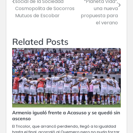
social de la Sociedad
“Planeta Vida”,
Cosmopolita de Socorros
una nueva
entradas
Mutuos de Escobar
propuesta para
el verano
Related Posts
Armenio igualó frente a Acasuso y se quedó sin
ascenso
El Tricolor, que arrancó perdiendo, llegó a la igualdad
hasta el final, acorraló al Quemero pero no pudo forzar