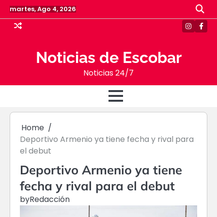
Skip
martes, Ago 4, 2026
to
content
Instagr
Face
Noticias de Escobar
Noticias 24/7
Home
Deportivo Armenio ya tiene fecha y rival para
el debut
Deportivo Armenio ya tiene
fecha y rival para el debut
by
Redacción