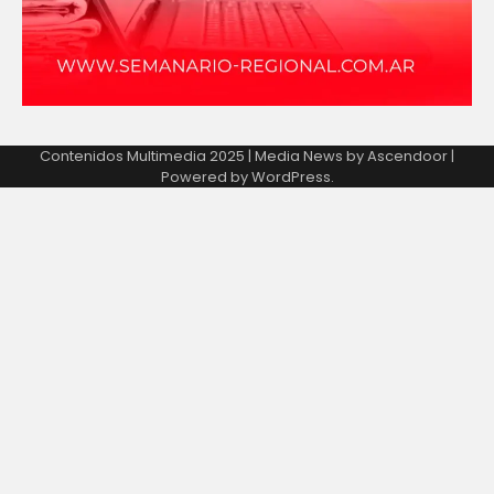
Contenidos Multimedia 2025 | Media News by
Ascendoor
|
Powered by
WordPress
.