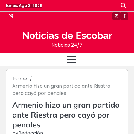
Skip
lunes, Ago 3, 2026
to
content
Instagr
Face
Noticias de Escobar
Noticias 24/7
Home
Armenio hizo un gran partido ante Riestra
pero cayó por penales
Armenio hizo un gran partido
ante Riestra pero cayó por
penales
by
Redacción