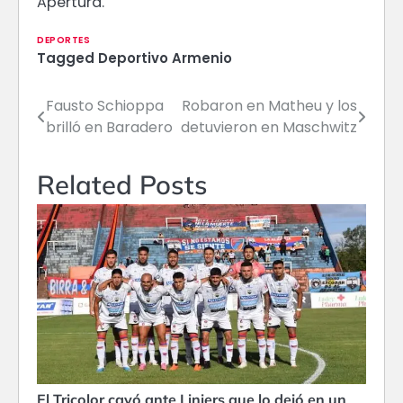
Apertura.
DEPORTES
Tagged
Deportivo Armenio
Fausto Schioppa
Robaron en Matheu y los
Navegación
brilló en Baradero
detuvieron en Maschwitz
de
entradas
Related Posts
El Tricolor cayó ante Liniers que lo dejó en un