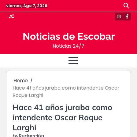
Skip
viernes, Ago 7, 2026
to
content
Instagr
Face
Noticias de Escobar
Noticias 24/7
Home
Hace 41 años juraba como intendente Oscar
Roque Larghi
Hace 41 años juraba como
intendente Oscar Roque
Larghi
by
Redacción